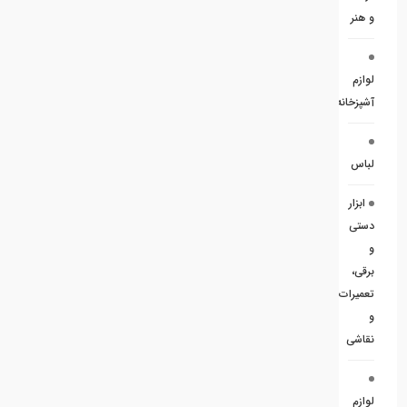
و هنر
لوازم
آشپزخانه
لباس
ابزار
دستی
و
برقی،
تعمیرات
و
نقاشی
لوازم