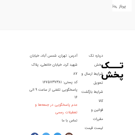
پربازدیدترین
کفش
کالای
دیجیتال
درباره تک
آدرس: تهران، شمس آباد، خیابان
ورزش،
سفر
پخش
شهید کرد، خیابان خانعلی، پلاک
و
شرایط ارسال و
87
تفریح
کد پستی: 1675737381
تحویل
پاسخگویی تلفنی از ساعت 9 الی
شرایط بازگشت
16
لوازم
کالا
عدم پاسخگویی در جمعه‌ها و
خودرو
قوانین و
تعطیلات رسمی
و
مقررات
تماس با ما
موتورسیکلت
لیست قیمت