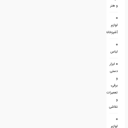
و هنر
لوازم
آشپزخانه
لباس
ابزار
دستی
و
برقی،
تعمیرات
و
نقاشی
لوازم