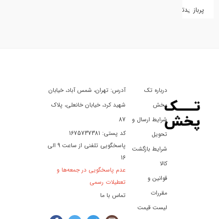
پربازدیدترین
کفش
کالای
دیجیتال
درباره تک
آدرس: تهران، شمس آباد، خیابان
ورزش،
سفر
پخش
شهید کرد، خیابان خانعلی، پلاک
و
شرایط ارسال و
87
تفریح
کد پستی: 1675737381
تحویل
پاسخگویی تلفنی از ساعت 9 الی
شرایط بازگشت
16
لوازم
کالا
عدم پاسخگویی در جمعه‌ها و
خودرو
قوانین و
تعطیلات رسمی
و
مقررات
تماس با ما
موتورسیکلت
لیست قیمت