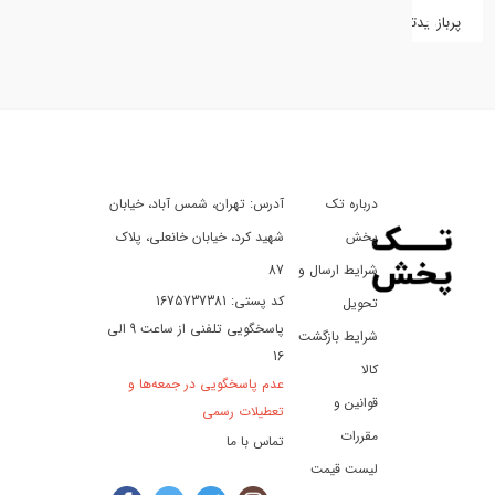
پربازدیدترین
کفش
کالای
دیجیتال
درباره تک
آدرس: تهران، شمس آباد، خیابان
ورزش،
سفر
پخش
شهید کرد، خیابان خانعلی، پلاک
و
شرایط ارسال و
87
تفریح
کد پستی: 1675737381
تحویل
پاسخگویی تلفنی از ساعت 9 الی
شرایط بازگشت
16
لوازم
کالا
عدم پاسخگویی در جمعه‌ها و
خودرو
قوانین و
تعطیلات رسمی
و
مقررات
تماس با ما
موتورسیکلت
لیست قیمت