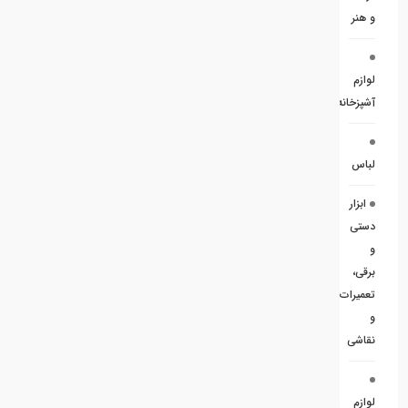
و هنر
لوازم
آشپزخانه
لباس
ابزار
دستی
و
برقی،
تعمیرات
و
نقاشی
لوازم