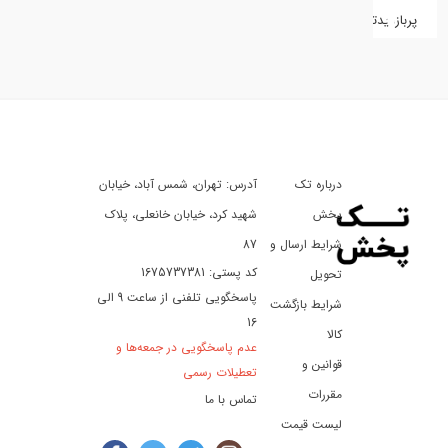
پربازدیدترین
کفش
کالای
دیجیتال
درباره تک
آدرس: تهران، شمس آباد، خیابان
ورزش،
سفر
پخش
شهید کرد، خیابان خانعلی، پلاک
و
شرایط ارسال و
87
تفریح
کد پستی: 1675737381
تحویل
پاسخگویی تلفنی از ساعت 9 الی
شرایط بازگشت
16
لوازم
کالا
عدم پاسخگویی در جمعه‌ها و
خودرو
قوانین و
تعطیلات رسمی
و
مقررات
تماس با ما
موتورسیکلت
لیست قیمت