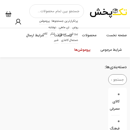
پرتکرارترین جستجوها:
پروموشن
روغن
تن ماهی
نوشابه
پرو شیر
سیروپ
شکر
کاله
صفحه نخست
محصولات
لیست قیمت
شرایط ارسال
دستمال کاغذی
شیر
شرایط مرجوعی
پروموشن‌ها
دسته‌بندی‌ها:
کالای
مصرفی
فرهنگ