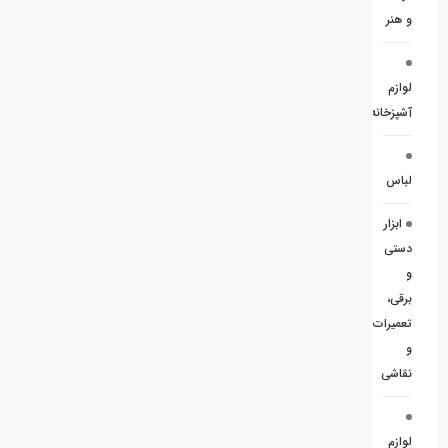
و هنر
لوازم
آشپزخانه
لباس
ابزار
دستی
و
برقی،
تعمیرات
و
نقاشی
لوازم