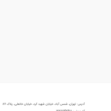
آدرس: تهران، شمس آباد، خیابان شهید کرد، خیابان خانعلی، پلاک 87
کد پستی: 1675737381