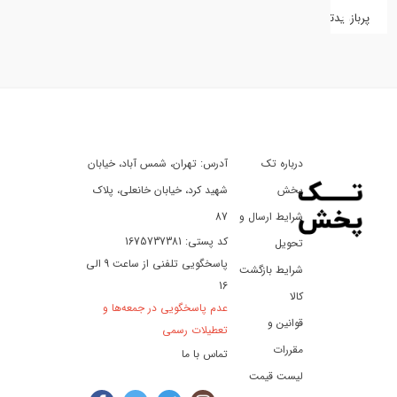
پربازدیدترین
کفش
کالای
دیجیتال
درباره تک
آدرس: تهران، شمس آباد، خیابان
ورزش،
سفر
پخش
شهید کرد، خیابان خانعلی، پلاک
و
شرایط ارسال و
87
تفریح
کد پستی: 1675737381
تحویل
پاسخگویی تلفنی از ساعت 9 الی
شرایط بازگشت
16
لوازم
کالا
عدم پاسخگویی در جمعه‌ها و
خودرو
قوانین و
تعطیلات رسمی
و
مقررات
تماس با ما
موتورسیکلت
لیست قیمت