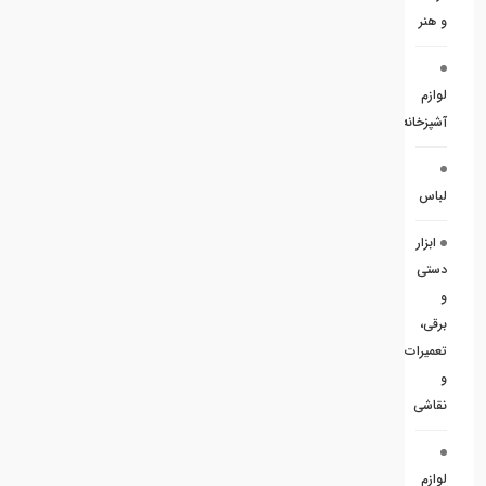
و هنر
لوازم
آشپزخانه
لباس
ابزار
دستی
و
برقی،
تعمیرات
و
نقاشی
لوازم