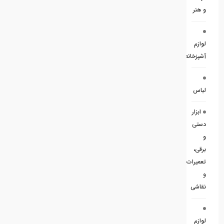
و هنر
لوازم
آشپزخانه
لباس
ابزار
دستی
و
برقی،
تعمیرات
و
نقاشی
لوازم