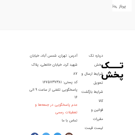
پربازدیدترین
کفش
کالای
دیجیتال
درباره تک
آدرس: تهران، شمس آباد، خیابان
ورزش،
سفر
پخش
شهید کرد، خیابان خانعلی، پلاک
و
شرایط ارسال و
87
تفریح
کد پستی: 1675737381
تحویل
پاسخگویی تلفنی از ساعت 9 الی
شرایط بازگشت
16
لوازم
کالا
عدم پاسخگویی در جمعه‌ها و
خودرو
قوانین و
تعطیلات رسمی
و
مقررات
تماس با ما
موتورسیکلت
لیست قیمت