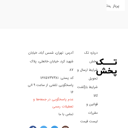
پربازدیدترین
کفش
کالای
دیجیتال
درباره تک
آدرس: تهران، شمس آباد، خیابان
ورزش،
سفر
پخش
شهید کرد، خیابان خانعلی، پلاک
و
شرایط ارسال و
87
تفریح
کد پستی: 1675737381
تحویل
پاسخگویی تلفنی از ساعت 9 الی
شرایط بازگشت
16
لوازم
کالا
عدم پاسخگویی در جمعه‌ها و
خودرو
قوانین و
تعطیلات رسمی
و
مقررات
تماس با ما
موتورسیکلت
لیست قیمت