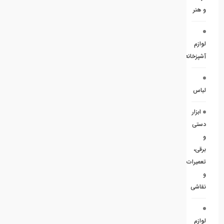
و هنر
لوازم
آشپزخانه
لباس
ابزار
دستی
و
برقی،
تعمیرات
و
نقاشی
لوازم