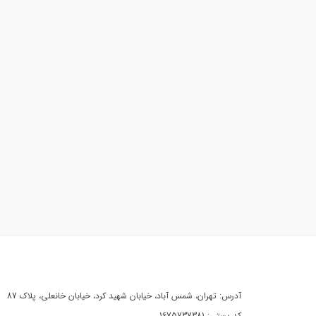
آدرس: تهران، شمس آباد، خیابان شهید کرد، خیابان خانعلی، پلاک 87
کد پستی: 1675737381