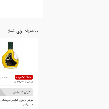
پیشنهاد برای شما:
8,000
%20 تخفیف
مارجین: 132,000 ت
کارتن 12 عددی
میلی‌لیتر