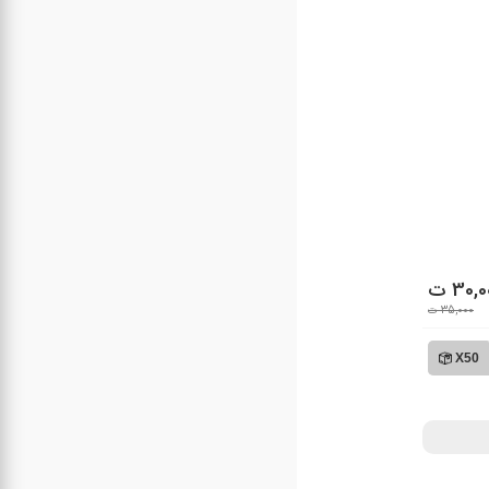
30, ت
35,000 ت
X50