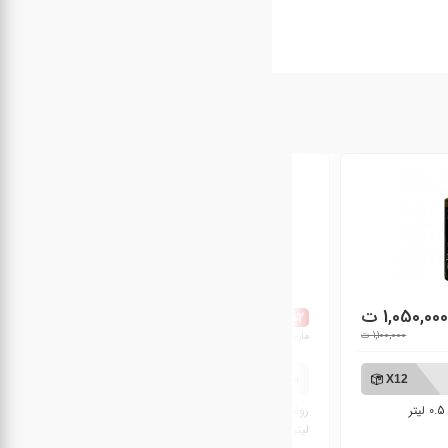
1,050,00 ت
713,000 ت
%2 تخفیف
%2 تخفیف
1,100,000 ت
720,269 ت
مارجین: 7,269 ت
مارجین: 6,116 ت
بسته 3 عددی
بسته 6 عددی
X3
X12
روغن سرخ کردنی بدون پالم غنچه 1.8
لیتر
لیتر