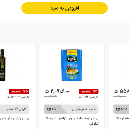
افزودن به سبد
55 ت
2,091,600 ت
0
%2 تخفیف
%5 تخفیف
690,000 ت
2,112,792 ت
مارجین: 21,192 ت
مارجین: 50,000 ت
حلب 5 کیلوگرمی
کارتن 12 عددی
X5
X12
روغن زیتون فرابکر سی‌سام مقدار 250
روغن نیمه جامد بدون ترانس غنچه 5
روغن زیتون بکر لادن 0.5 لیتر
کیلوگرم