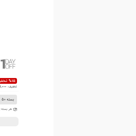
%15 تخفیف
تخفیف: 5,000 ت
بسته 50 عددی
هر بسته: 1,500,000 ت