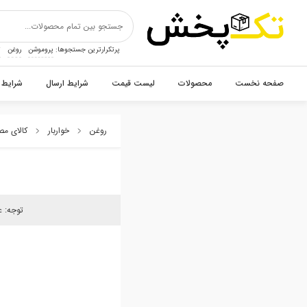
پرتکرارترین جستجوها:
پروموشن
روغن
ت
صفحه نخست
محصولات
لیست قیمت
شرایط ارسال
شرایط 
روغن
خواربار
کالای م
توجه: 