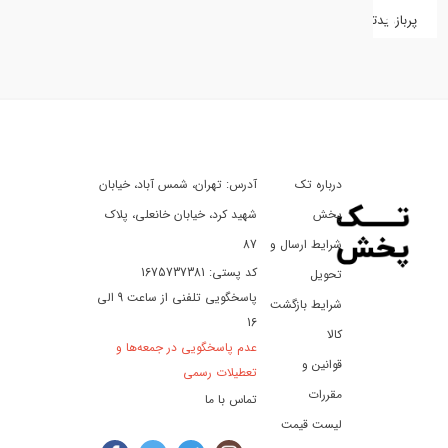
پربازدیدترین
کفش
کالای
دیجیتال
درباره تک
آدرس: تهران، شمس آباد، خیابان
ورزش،
سفر
پخش
شهید کرد، خیابان خانعلی، پلاک
و
شرایط ارسال و
87
تفریح
کد پستی: 1675737381
تحویل
پاسخگویی تلفنی از ساعت 9 الی
شرایط بازگشت
16
لوازم
کالا
عدم پاسخگویی در جمعه‌ها و
خودرو
قوانین و
تعطیلات رسمی
و
مقررات
تماس با ما
موتورسیکلت
لیست قیمت