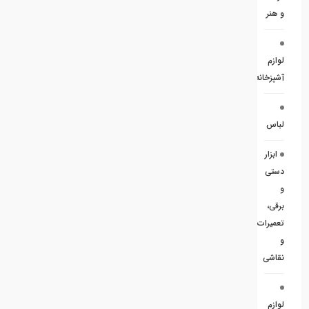
و هنر
لوازم
آشپزخانه
لباس
ابزار
دستی
و
برقی،
تعمیرات
و
نقاشی
لوازم