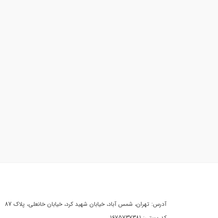
آدرس: تهران، شمس آباد، خیابان شهید کرد، خیابان خانعلی، پلاک 87
کد پستی: 1675737381