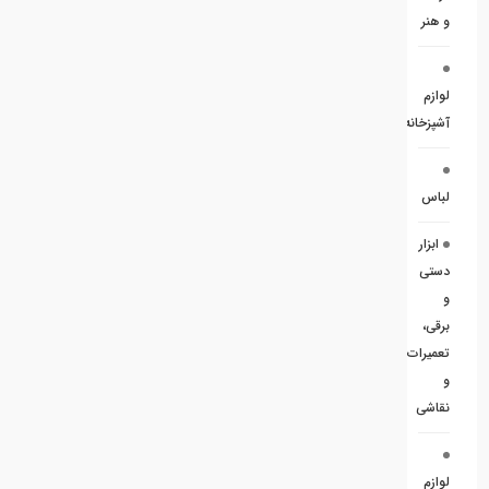
و هنر
لوازم
آشپزخانه
لباس
ابزار
دستی
و
برقی،
تعمیرات
و
نقاشی
لوازم