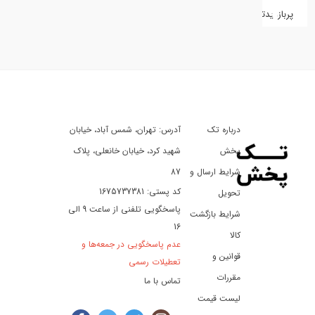
پربازدیدترین
کفش
کالای
دیجیتال
درباره تک
آدرس: تهران، شمس آباد، خیابان
ورزش،
سفر
پخش
شهید کرد، خیابان خانعلی، پلاک
و
شرایط ارسال و
87
تفریح
کد پستی: 1675737381
تحویل
پاسخگویی تلفنی از ساعت 9 الی
شرایط بازگشت
16
لوازم
کالا
عدم پاسخگویی در جمعه‌ها و
خودرو
قوانین و
تعطیلات رسمی
و
مقررات
تماس با ما
موتورسیکلت
لیست قیمت