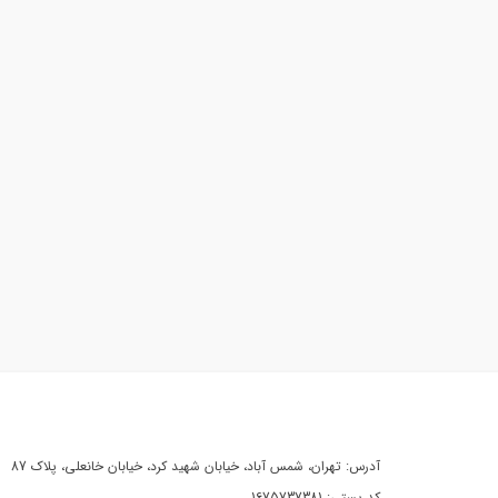
آدرس: تهران، شمس آباد، خیابان شهید کرد، خیابان خانعلی، پلاک 87
کد پستی: 1675737381