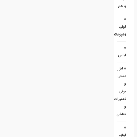
و هنر
لوازم
آشپزخانه
لباس
ابزار
دستی
و
برقی،
تعمیرات
و
نقاشی
لوازم