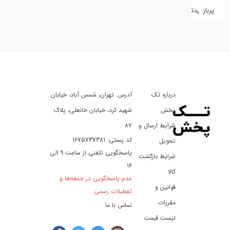
پربازدیدترین
کفش
کالای
دیجیتال
درباره تک
آدرس: تهران، شمس آباد، خیابان
ورزش،
سفر
پخش
شهید کرد، خیابان خانعلی، پلاک
و
شرایط ارسال و
87
تفریح
کد پستی: 1675737381
تحویل
پاسخگویی تلفنی از ساعت 9 الی
شرایط بازگشت
16
لوازم
کالا
عدم پاسخگویی در جمعه‌ها و
خودرو
قوانین و
تعطیلات رسمی
و
مقررات
تماس با ما
موتورسیکلت
لیست قیمت