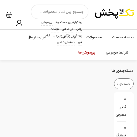
پرتکرارترین جستجوها:
پروموشن
روغن
تن ماهی
نوشابه
پرو شیر
شکر
سیروپ
کاله
صفحه نخست
محصولات
لیست قیمت
شرایط ارسال
شیر
دستمال کاغذی
شرایط مرجوعی
پروموشن‌ها
دسته‌بندی‌ها:
کالای
مصرفی
فرهنگ