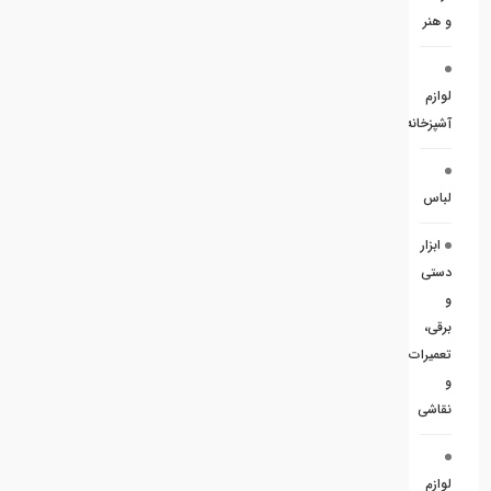
و هنر
لوازم
آشپزخانه
لباس
ابزار
دستی
و
برقی،
تعمیرات
و
نقاشی
لوازم