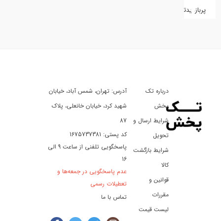
پربازدیدترین
کفش
کالای
دیجیتال
درباره تک
آدرس: تهران، شمس آباد، خیابان
ورزش،
سفر
پخش
شهید کرد، خیابان خانعلی، پلاک
و
شرایط ارسال و
87
تفریح
کد پستی: 1675737381
تحویل
پاسخگویی تلفنی از ساعت 9 الی
شرایط بازگشت
16
لوازم
کالا
عدم پاسخگویی در جمعه‌ها و
خودرو
قوانین و
تعطیلات رسمی
و
مقررات
تماس با ما
موتورسیکلت
لیست قیمت