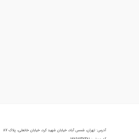
آدرس: تهران، شمس آباد، خیابان شهید کرد، خیابان خانعلی، پلاک 87
کد پستی: 1675737381