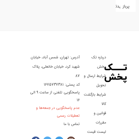
پربازدیدترین
کفش
کالای
دیجیتال
درباره تک
آدرس: تهران، شمس آباد، خیابان
ورزش،
سفر
پخش
شهید کرد، خیابان خانعلی، پلاک
و
شرایط ارسال و
87
تفریح
کد پستی: 1675737381
تحویل
پاسخگویی تلفنی از ساعت 9 الی
شرایط بازگشت
16
لوازم
کالا
عدم پاسخگویی در جمعه‌ها و
خودرو
قوانین و
تعطیلات رسمی
و
مقررات
تماس با ما
موتورسیکلت
لیست قیمت