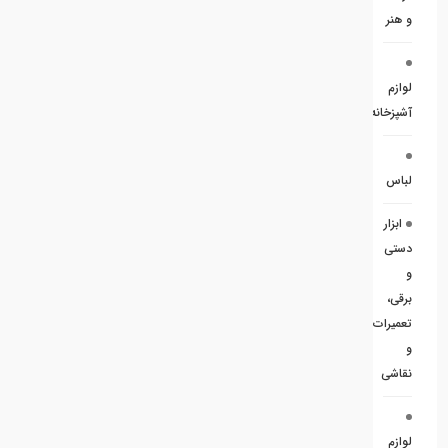
و هنر
لوازم
آشپزخانه
لباس
ابزار
دستی
و
برقی،
تعمیرات
و
نقاشی
لوازم