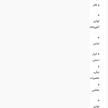
و هنر
لوازم
آشپزخانه
لباس
ابزار
دستی
و
برقی،
تعمیرات
و
نقاشی
لوازم