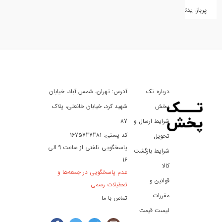
پربازدیدترین
کفش
کالای
دیجیتال
درباره تک
آدرس: تهران، شمس آباد، خیابان
ورزش،
سفر
پخش
شهید کرد، خیابان خانعلی، پلاک
و
شرایط ارسال و
87
تفریح
کد پستی: 1675737381
تحویل
پاسخگویی تلفنی از ساعت 9 الی
شرایط بازگشت
16
لوازم
کالا
عدم پاسخگویی در جمعه‌ها و
خودرو
قوانین و
تعطیلات رسمی
و
مقررات
تماس با ما
موتورسیکلت
لیست قیمت