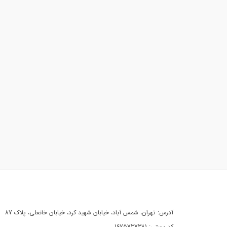
آدرس: تهران، شمس آباد، خیابان شهید کرد، خیابان خانعلی، پلاک 87
کد پستی: 1675737381