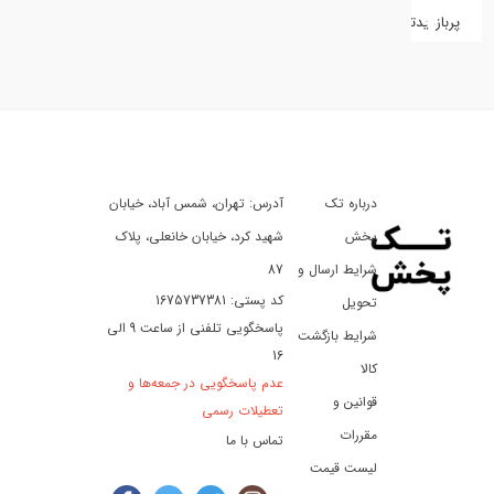
پربازدیدترین
کفش
کالای
دیجیتال
درباره تک
آدرس: تهران، شمس آباد، خیابان
ورزش،
سفر
پخش
شهید کرد، خیابان خانعلی، پلاک
و
شرایط ارسال و
87
تفریح
کد پستی: 1675737381
تحویل
پاسخگویی تلفنی از ساعت 9 الی
شرایط بازگشت
16
لوازم
کالا
عدم پاسخگویی در جمعه‌ها و
خودرو
قوانین و
تعطیلات رسمی
و
مقررات
تماس با ما
موتورسیکلت
لیست قیمت