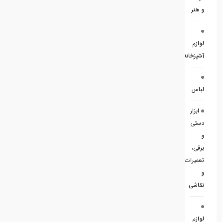
و هنر
لوازم
آشپزخانه
لباس
ابزار
دستی
و
برقی،
تعمیرات
و
نقاشی
لوازم