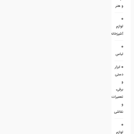
و هنر
لوازم
آشپزخانه
لباس
ابزار
دستی
و
برقی،
تعمیرات
و
نقاشی
لوازم