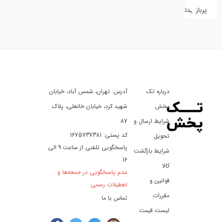
پربازدیدترین
کفش
کالای
دیجیتال
درباره تک
آدرس: تهران، شمس آباد، خیابان
ورزش،
سفر
پخش
شهید کرد، خیابان خانعلی، پلاک
و
شرایط ارسال و
87
تفریح
کد پستی: 1675737381
تحویل
پاسخگویی تلفنی از ساعت 9 الی
شرایط بازگشت
16
لوازم
کالا
عدم پاسخگویی در جمعه‌ها و
خودرو
قوانین و
تعطیلات رسمی
و
مقررات
تماس با ما
موتورسیکلت
لیست قیمت