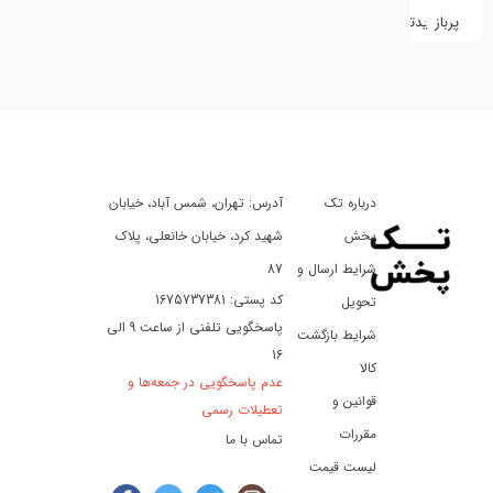
پربازدیدترین
کفش
کالای
دیجیتال
درباره تک
آدرس: تهران، شمس آباد، خیابان
ورزش،
سفر
پخش
شهید کرد، خیابان خانعلی، پلاک
و
شرایط ارسال و
87
تفریح
کد پستی: 1675737381
تحویل
پاسخگویی تلفنی از ساعت 9 الی
شرایط بازگشت
16
لوازم
کالا
عدم پاسخگویی در جمعه‌ها و
خودرو
قوانین و
تعطیلات رسمی
و
مقررات
تماس با ما
موتورسیکلت
لیست قیمت