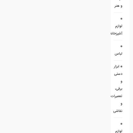
و هنر
لوازم
آشپزخانه
لباس
ابزار
دستی
و
برقی،
تعمیرات
و
نقاشی
لوازم