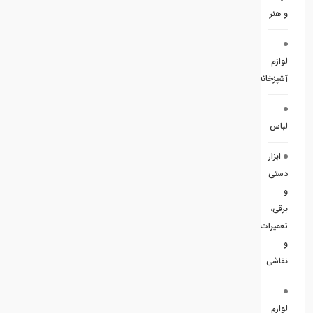
و هنر
لوازم
آشپزخانه
لباس
ابزار
دستی
و
برقی،
تعمیرات
و
نقاشی
لوازم