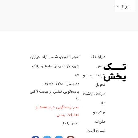
پربازدیدترین
کفش
کالای
دیجیتال
درباره تک
آدرس: تهران، شمس آباد، خیابان
ورزش،
سفر
پخش
شهید کرد، خیابان خانعلی، پلاک
و
شرایط ارسال و
87
تفریح
کد پستی: 1675737381
تحویل
پاسخگویی تلفنی از ساعت 9 الی
شرایط بازگشت
16
لوازم
کالا
عدم پاسخگویی در جمعه‌ها و
خودرو
قوانین و
تعطیلات رسمی
و
مقررات
تماس با ما
موتورسیکلت
لیست قیمت