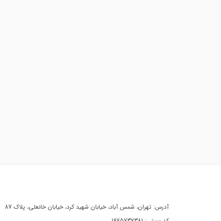
آدرس: تهران، شمس آباد، خیابان شهید کرد، خیابان خانعلی، پلاک 87
کد پستی: 1675737381