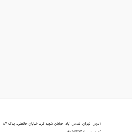
آدرس: تهران، شمس آباد، خیابان شهید کرد، خیابان خانعلی، پلاک 87
کد پستی: 1675737381