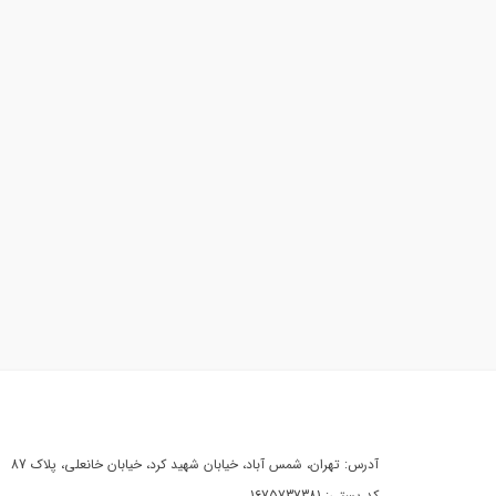
آدرس: تهران، شمس آباد، خیابان شهید کرد، خیابان خانعلی، پلاک 87
کد پستی: 1675737381