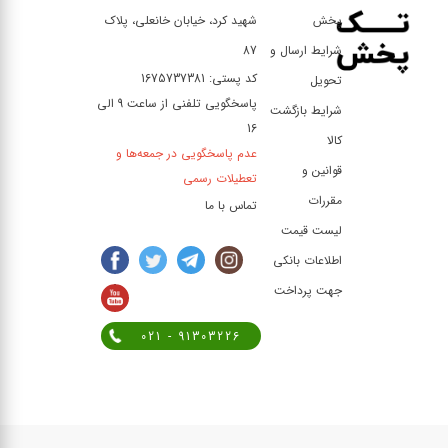
پخش
شهید کرد، خیابان خانعلی، پلاک
شرایط ارسال و
87
کد پستی: 1675737381
تحویل
پاسخگویی تلفنی از ساعت 9 الی
شرایط بازگشت
16
کالا
عدم پاسخگویی در جمعه‌ها و
قوانین و
تعطیلات رسمی
مقررات
تماس با ما
لیست قیمت
اطلاعات بانکی
جهت پرداخت
021 - 91303226