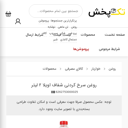
پرتکرارترین جستجوها:
پروموشن
روغن
تن ماهی
نوشابه
پرو شیر
شکر
سیروپ
کاله
صفحه نخست
محصولات
لیست قیمت
شرایط ارسال
دستمال کاغذی
شیر
شرایط مرجوعی
پروموشن‌ها
روغن
خواربار
کالای مصرفی
محصولات
روغن سرخ کردنی شفاف اویلا 2 لیتر
6262753000025
توجه: عکس محصول صرفا جهت معرفی است و امکان تفاوت طراحی
بسته‌بندی با تصویر سایت وجود دارد.