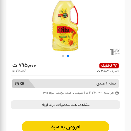
795,000 ت
%1 تخفیف
798,883 ت
تخفیف: 3,883 ت
بسته 6 عددی
X6
هر بسته: 4,770,000 ت
| به‌روزرسانی قیمت: پنج‌شنبه ۱ مرداد ۱۴۰۵
مشاهده همه محصولات برند اویلا
افزودن به سبد